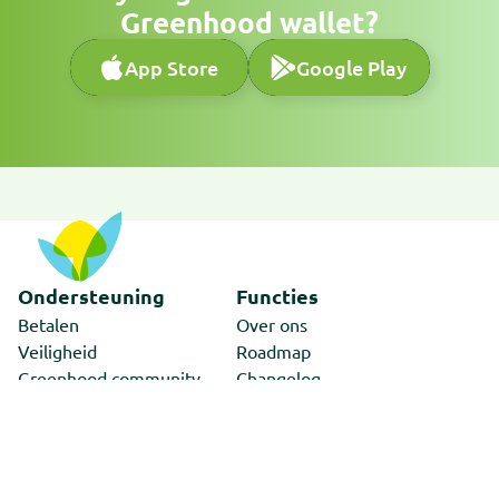
Greenhood wallet?
App Store
Google Play
App Store
Google Play
Ondersteuning
Functies
Betalen
Over ons
Veiligheid
Roadmap
Greenhood community
Changelog
Ondersteuning
Kennisbank
Greenhood
Coöperatie
Contact
Coöperatie Greenhood