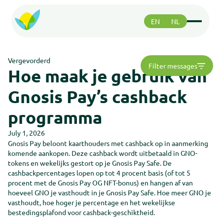
EN
NL
Functies
Functies
Vergevorderd
Filter messages
Betalen
Hoe maak je gebruik van
Betalen
Veiligheid
Gnosis Pay’s cashback
Veiligheid
Greenhood community
programma
Greenhood community
July 1, 2026
Ondersteuning
Gnosis Pay beloont kaarthouders met cashback op in aanmerking
Ondersteuning
komende aankopen. Deze cashback wordt uitbetaald in GNO-
Over ons
Over ons
tokens en wekelijks gestort op je Gnosis Pay Safe. De
cashbackpercentages lopen op tot 4 procent basis (of tot 5
Roadmap
Roadmap
procent met de Gnosis Pay OG NFT-bonus) en hangen af van
hoeveel GNO je vasthoudt in je Gnosis Pay Safe. Hoe meer GNO je
Support
Support
vasthoudt, hoe hoger je percentage en het wekelijkse
bestedingsplafond voor cashback-geschiktheid.