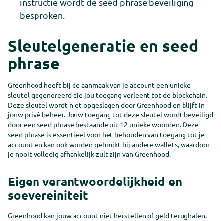
instructie wordt de seed phrase beveiliging
Get in touch
Kom in contact
besproken.
Get in touch
Kom in contact
Sleutelgeneratie en seed
phrase
Greenhood heeft bij de aanmaak van je account een unieke
sleutel gegenereerd die jou toegang verleent tot de blockchain.
Deze sleutel wordt niet opgeslagen door Greenhood en blijft in
jouw privé beheer. Jouw toegang tot deze sleutel wordt beveiligd
door een seed phrase bestaande uit 12 unieke woorden. Deze
seed phrase is essentieel voor het behouden van toegang tot je
account en kan ook worden gebruikt bij andere wallets, waardoor
je nooit volledig afhankelijk zult zijn van Greenhood.
Eigen verantwoordelijkheid en
soevereiniteit
Greenhood kan jouw account niet herstellen of geld terughalen,