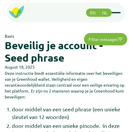
EN
NL
Functies
Functies
Basis
Filter messages
Betalen
Beveilig je account -
Betalen
Veiligheid
Seed phrase
Veiligheid
Greenhood community
Greenhood community
August 18, 2025
Deze instructie biedt essentiële informatie over het beveiligen
van je Greenhood wallet. Veiligheid en eigen
Ondersteuning
verantwoordelijkheid staan centraal voor een veilige ervaring op
Ondersteuning
het platform. Er zijn nu 2 manieren waarop je je Greenhood kunt
Over ons
Over ons
beveiligen:
Roadmap
Roadmap
door middel van een seed phrase (een unieke
sleutel van 12 woorden)
Support
Support
door middel van een unieke pincode. In deze