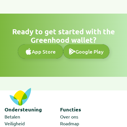
Ready to get started with the
Greenhood wallet?
App Store
Google Play
App Store
Google Play
Ondersteuning
Functies
Betalen
Over ons
Veiligheid
Roadmap