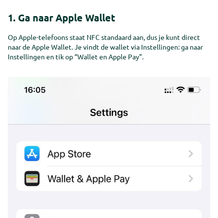
Get in touch
Kom in contact
1. Ga naar Apple Wallet
Get in touch
Kom in contact
Op Apple-telefoons staat NFC standaard aan, dus je kunt direct
naar de Apple Wallet. Je vindt de wallet via Instellingen: ga naar
Instellingen en tik op “Wallet en Apple Pay”.