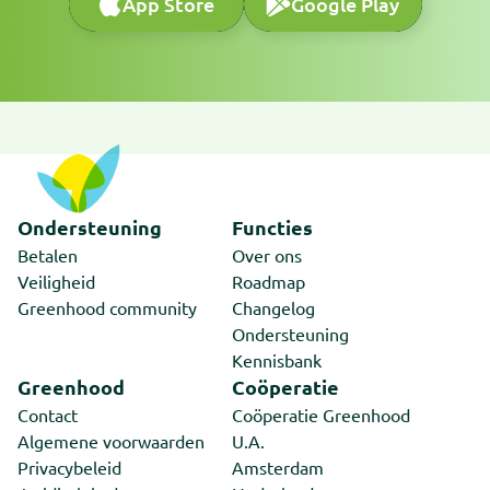
App Store
Google Play
App Store
Google Play
Ondersteuning
Functies
Betalen
Over ons
Veiligheid
Roadmap
Greenhood community
Changelog
Ondersteuning
Kennisbank
Greenhood
Coöperatie
Contact
Coöperatie Greenhood
Algemene voorwaarden
U.A.
Privacybeleid
Amsterdam