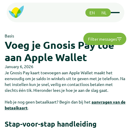
EN
NL
Functies
Functies
Basis
Filter messages
Betalen
Voeg je Gnosis Pay toe
Betalen
Veiligheid
aan Apple Wallet
Veiligheid
Greenhood community
Greenhood community
January 6, 2026
Je Gnosis Pay kaart toevoegen aan Apple Wallet maakt het
eenvoudig om je saldo in winkels uit te geven met je telefoon. Na
Ondersteuning
het instellen kun je snel, veilig en contactloos betalen met
Ondersteuning
slechts één tik. Hieronder lees je hoe je aan de slag gaat.
Over ons
Over ons
Heb je nog geen betaalkaart? Begin dan bij het
aanvragen van de
Roadmap
Roadmap
betaalkaart
.
Support
Support
Stap-voor-stap handleiding